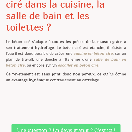
ciré dans la cuisine, la
salle de bain et les
toilettes ?
Le béton ciré s’adapte à
toutes les pièces de la maison
grâce à
son
traitement hydrofuge
. Le béton ciré est
étanche,
il résiste à
l’eau il est donc possible de créer une
cuisine en béton ciré
,
sur un
plan de travail, une douche à l’italienne d’une
salle de bain en
béton ciré
,
ou encore
sur
un
escalier en béton ciré
.
Ce revêtement est
sans joint
, donc
non poreux
, ce qui lui donne
un
avantage hygiénique
contrairement au carrelage.
Une question ? Un devis gratuit ? C'est ici !