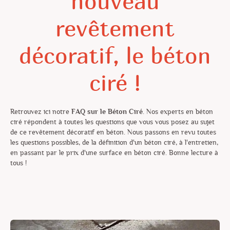
nouveau
revêtement
FAQ Béton ciré
décoratif, le béton
Kit de Béton Ciré
ciré !
Nos zones d'intervention
Retrouvez ici notre
FAQ sur le Béton Ciré
. Nos experts en béton
Formation Béton Ciré
ciré répondent à toutes les questions que vous vous posez au sujet
de ce revêtement décoratif en béton. Nous passons en revu toutes
les questions possibles, de la définition d'un béton ciré, à l'entretien,
Demande de Devis
en passant par le prix d'une surface en béton ciré. Bonne lecture à
tous !
Nous Contacter